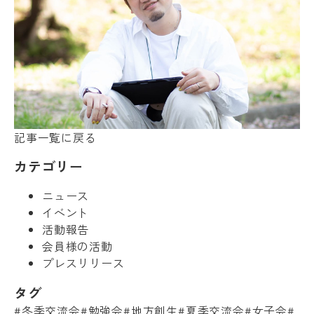
記事一覧に戻る
カテゴリー
ニュース
イベント
活動報告
会員様の活動
プレスリリース
タグ
#冬季交流会
#勉強会
#地方創生
#夏季交流会
#女子会
#